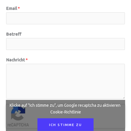
Email
*
Betreff
*
Nachricht
*
N
a
m
e
B
e
Klicke auf "Ich stimme zu", um Google recaptcha zu aktivieren
Cookie-Richtlinie
t
r
ICH STIMME ZU
e